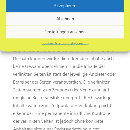
Akzeptieren
Rechtsverletzung möglich. Bei Bekanntwerden von
entsprechenden Rechtsverletzungen werden wir
Ablehnen
diese Inhalte umgehend entfernen.
Einstellungen ansehen
Haftung für Links
Unser Angebot enthält Links zu externen Webseiten
Cookies
Datenschutz
Impressum
Dritter, auf deren Inhalte wir keinen Einfluss haben.
Deshalb können wir für diese fremden Inhalte auch
keine Gewähr übernehmen. Für die Inhalte der
verlinkten Seiten ist stets der jeweilige Anbieter oder
Betreiber der Seiten verantwortlich. Die verlinkten
Seiten wurden zum Zeitpunkt der Verlinkung auf
mögliche Rechtsverstöße überprüft. Rechtswidrige
Inhalte waren zum Zeitpunkt der Verlinkung nicht
erkennbar. Eine permanente inhaltliche Kontrolle
der verlinkten Seiten ist jedoch ohne konkrete
Anhaltspunkte einer Rechtsverletzung nicht