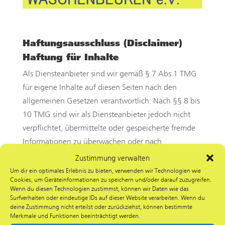
Haftungsausschluss (Disclaimer)
Haftung für Inhalte
Als Diensteanbieter sind wir gemäß § 7 Abs.1 TMG
für eigene Inhalte auf diesen Seiten nach den
allgemeinen Gesetzen verantwortlich. Nach §§ 8 bis
10 TMG sind wir als Diensteanbieter jedoch nicht
verpflichtet, übermittelte oder gespeicherte fremde
Informationen zu überwachen oder nach
Umständen zu forschen, die auf eine rechtswidrige
Zustimmung verwalten
Tätigkeit hinweisen. Verpflichtungen zur Entfernung
Um dir ein optimales Erlebnis zu bieten, verwenden wir Technologien wie
Cookies, um Geräteinformationen zu speichern und/oder darauf zuzugreifen.
oder Sperrung der Nutzung von Informationen nach
Wenn du diesen Technologien zustimmst, können wir Daten wie das
den allgemeinen Gesetzen bleiben hiervon
Surfverhalten oder eindeutige IDs auf dieser Website verarbeiten. Wenn du
deine Zustimmung nicht erteilst oder zurückziehst, können bestimmte
unberührt. Eine diesbezügliche Haftung ist jedoch
Merkmale und Funktionen beeinträchtigt werden.
erst ab dem Zeitpunkt der Kenntnis einer konkreten