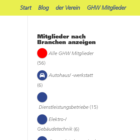
Start
Blog
der Verein
GHW Mitglieder
Mitglieder nach
Branchen anzeigen
Alle GHW Mitglieder
(56)
Autohaus/ -werkstatt
(6)
Dienstleistungsbetriebe
(15)
Elektro-/
Gebäudetechnik
(6)