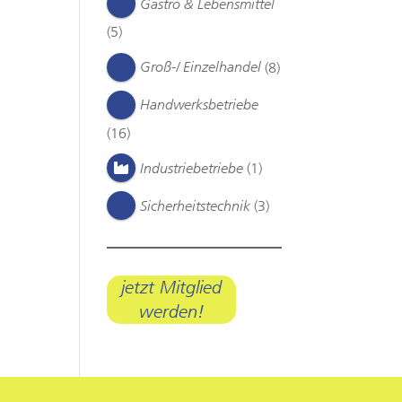
Gastro & Lebensmittel
(5)
Groß-/ Einzelhandel
(8)
Handwerksbetriebe
(16)
Industriebetriebe
(1)
Sicherheitstechnik
(3)
jetzt Mitglied
werden!