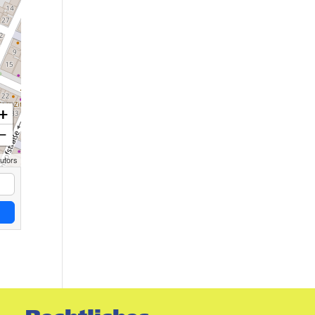
+
−
utors