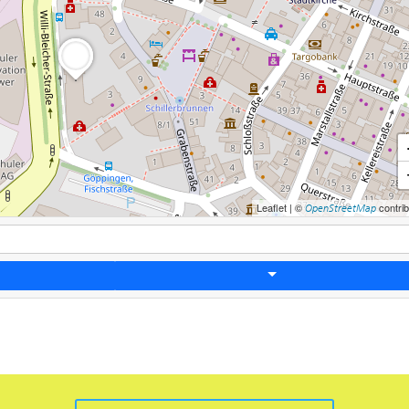
Leaflet
|
©
contrib
OpenStreetMap