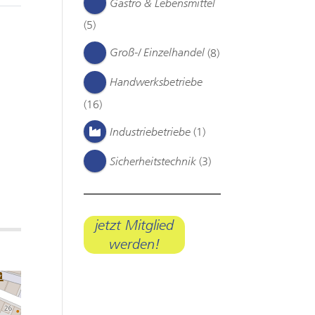
Gastro & Lebensmittel
(5)
Groß-/ Einzelhandel
(8)
Handwerksbetriebe
(16)
Industriebetriebe
(1)
Sicherheitstechnik
(3)
jetzt Mitglied
werden!