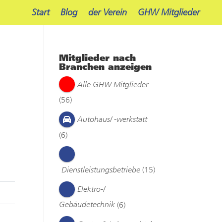
Start
Blog
der Verein
GHW Mitglieder
Mitglieder nach
Branchen anzeigen
Alle GHW Mitglieder
(56)
Autohaus/ -werkstatt
(6)
Dienstleistungsbetriebe
(15)
Elektro-/
Gebäudetechnik
(6)