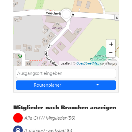
+
−
Leaflet
|
©
contributors
OpenStreetMap
Routenplaner
Mitglieder nach Branchen anzeigen
Alle GHW Mitglieder
(56)
Autohaus/ -werkstatt
(6)