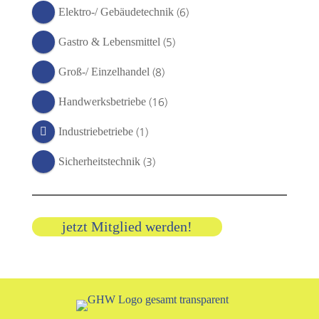
(6)
Elektro-/ Gebäudetechnik
(5)
Gastro & Lebensmittel
(8)
Groß-/ Einzelhandel
(16)
Handwerksbetriebe
(1)
Industriebetriebe
(3)
Sicherheitstechnik
jetzt Mitglied werden!