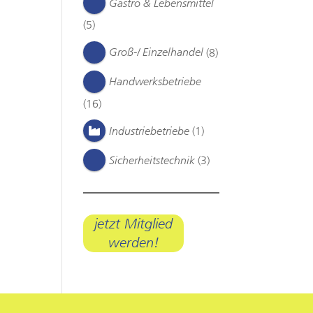
Gastro & Lebensmittel
(5)
Groß-/ Einzelhandel
(8)
Handwerksbetriebe
(16)
Industriebetriebe
(1)
Sicherheitstechnik
(3)
jetzt Mitglied
werden!