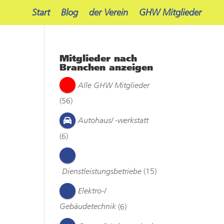
Start
Blog
der Verein
GHW Mitglieder
Mitglieder nach
Branchen anzeigen
Alle GHW Mitglieder
(56)
Autohaus/ -werkstatt
(6)
Dienstleistungsbetriebe
(15)
Elektro-/
Gebäudetechnik
(6)