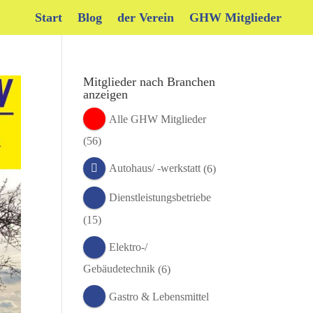
Start
Blog
der Verein
GHW Mitglieder
Mitglieder nach Branchen
anzeigen
Alle GHW Mitglieder
(56)
Autohaus/ -werkstatt
(6)
Dienstleistungsbetriebe
(15)
Elektro-/
Gebäudetechnik
(6)
Gastro & Lebensmittel