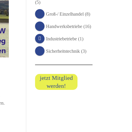
(5)
Groß-/ Einzelhandel
(8)
Handwerksbetriebe
(16)
Industriebetriebe
(1)
Sicherheitstechnik
(3)
jetzt Mitglied
werden!
m
en.