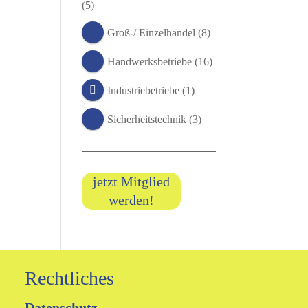
(5)
Groß-/ Einzelhandel
(8)
Handwerksbetriebe
(16)
Industriebetriebe
(1)
Sicherheitstechnik
(3)
jetzt Mitglied
werden!
Rechtliches
Datenschutz